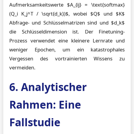
Aufmerksamkeitswerte $A_{ij} = \text{softmax}
(Q_i K_j^T / \sqrt{d_k})$, wobei $Q$ und $K$
Abfrage- und Schlüsselmatrizen sind und $d_k$
die Schlüsseldimension ist. Der Finetuning-
Prozess verwendet eine kleinere Lernrate und
weniger Epochen, um ein katastrophales
Vergessen des vortrainierten Wissens zu
vermeiden.
6. Analytischer
Rahmen: Eine
Fallstudie