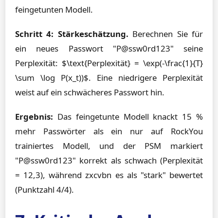
feingetunten Modell.
Schritt 4: Stärkeschätzung.
Berechnen Sie für
ein neues Passwort "P@ssw0rd123" seine
Perplexität: $\text{Perplexität} = \exp(-\frac{1}{T}
\sum \log P(x_t))$. Eine niedrigere Perplexität
weist auf ein schwächeres Passwort hin.
Ergebnis:
Das feingetunte Modell knackt 15 %
mehr Passwörter als ein nur auf RockYou
trainiertes Modell, und der PSM markiert
"P@ssw0rd123" korrekt als schwach (Perplexität
= 12,3), während zxcvbn es als "stark" bewertet
(Punktzahl 4/4).