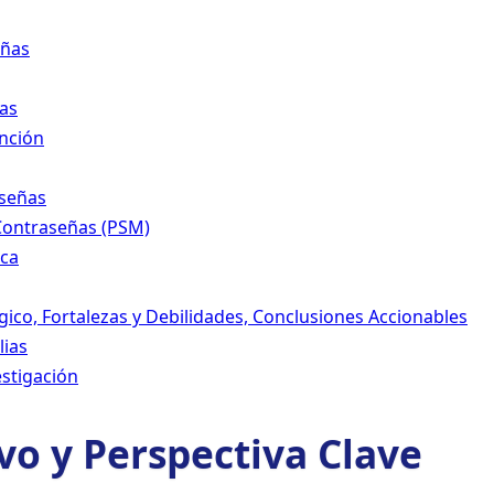
eñas
pas
nción
aseñas
 Contraseñas (PSM)
ica
 Lógico, Fortalezas y Debilidades, Conclusiones Accionables
lias
estigación
vo y Perspectiva Clave