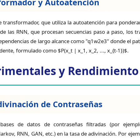
formador y Autoatención
e transformador, que utiliza la autoatención para ponderar
 de las RNN, que procesan secuencias paso a paso, los 
pendencias de largo alcance como "q1w2e3" donde el patró
dente, formulado como $P(x_t | x_1, x_2, ..., x_{t-1})$.
rimentales y Rendimiento
divinación de Contraseñas
bases de datos de contraseñas filtradas (por ejempl
kov, RNN, GAN, etc.) en la tasa de adivinación. Por ejem