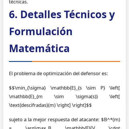
técnicas.
6. Detalles Técnicos y
Formulación
Matemática
El problema de optimización del defensor es:
$$\min_{\sigma} \mathbb{E}_{s \sim P} \left[
\mathbb{E}_{m \sim \sigma(s)} \left[
\text{descifradas}(m) \right] \right]$$
sujeto a la mejor respuesta del atacante: $B^*(m)
= \arg\max_B \mathbb{E}[V \cdot