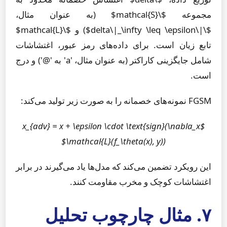
مجموعه $\mathcal{S}$ (به عنوان مثال،
$\|\delta\|_\infty \leq \epsilon$) و $\mathcal{L}$
تابع زیان است. برای داده‌های رمز عبور، اغتشاشات
شامل جایگزینی کاراکتر (به عنوان مثال، 'a' به '@') و درج
است.
FGSM نمونه‌های خصمانه را به صورت زیر تولید می‌کند:
$x_{adv} = x + \epsilon \cdot \text{sign}(\nabla_x
\mathcal{L}(f_\theta(x), y))$
این رویکرد تضمین می‌کند که مدل‌ها یاد می‌گیرند در برابر
اغتشاشات کوچک و مخرب مقاومت کنند.
۷. مثال چارچوب تحلیل