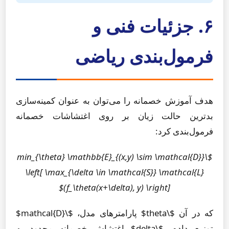
۶. جزئیات فنی و
فرمول‌بندی ریاضی
هدف آموزش خصمانه را می‌توان به عنوان کمینه‌سازی
بدترین حالت زیان بر روی اغتشاشات خصمانه
فرمول‌بندی کرد:
$\min_{\theta} \mathbb{E}_{(x,y) \sim \mathcal{D}}
\left[ \max_{\delta \in \mathcal{S}} \mathcal{L}
(f_\theta(x+\delta), y) \right]$
که در آن $\theta$ پارامترهای مدل، $\mathcal{D}$
توزیع داده، $\delta$ اغتشاش خصمانه محدود به