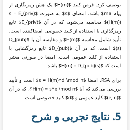
توصیف کرد. فرض کنید $H(m)$ یک هش رمزنگاری از
پیام $m$ باشد. امضای $s$ به صورت $s = E_{priv}
(H(m))$ محاسبه می‌شود، که در آن $E_{priv}$ تابع
رمزگذاری با استفاده از کلید خصوصی امضاکننده است.
تأیید شامل محاسبه $H(m)$ و مقایسه آن با $D_{pub}
(s)$ است، که در آن $D_{pub}$ تابع رمزگشایی با
استفاده از کلید عمومی است. امضا در صورتی معتبر
است که $H(m) = D_{pub}(s)$ باشد.
برای RSA، امضا $s = H(m)^d \mod n$ است و تأیید
بررسی می‌کند که آیا $H(m) = s^e \mod n$، که در آن
$(e, n)$ کلید عمومی و $d$ کلید خصوصی است.
5. نتایج تجربی و شرح