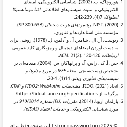
هوروچاک، پ. (2002). شناسایی الکترونیکی، امضای
الکترونیکی و امنیت سیستم‌های اطلاعاتی.
اکتا مونتانستیکا
اسلواکا
، 7(4)، 239-242.
NIST. (2020).
رهنمودهای هویت دیجیتال
(SP 800-63B).
مؤسسه ملی استانداردها و فناوری.
ریوست، آر. ال.، شامیر، آ.، و آدلمن، ل. (1978). روشی برای
به دست آوردن امضاهای دیجیتال و رمزنگاری کلید عمومی.
ارتباطات ACM
، 21(2)، 120-126.
جین، آ. ک.، راس، آ.، و پرابهاکار، س. (2004). مقدمه‌ای بر
تشخیص زیست‌سنجی.
مجله IEEE در مورد مدارها و
سیستم‌های فناوری ویدئو
، 14(1)، 4-20.
اتحاد FIDO. (2021).
مشخصات FIDO2: WebAuthn و CTAP
.
برگرفته از https://fidoalliance.org/specifications/
پارلمان اروپا. (2014).
مقررات (EU) شماره 910/2014 در
مورد شناسایی الکترونیکی و خدمات اعتماد (eIDAS)
.
© 2025 strongpassword.org | این صفحه فقط برای