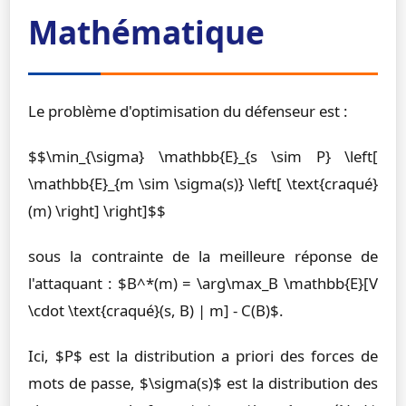
Mathématique
Le problème d'optimisation du défenseur est :
$$\min_{\sigma} \mathbb{E}_{s \sim P} \left[
\mathbb{E}_{m \sim \sigma(s)} \left[ \text{craqué}
(m) \right] \right]$$
sous la contrainte de la meilleure réponse de
l'attaquant : $B^*(m) = \arg\max_B \mathbb{E}[V
\cdot \text{craqué}(s, B) | m] - C(B)$.
Ici, $P$ est la distribution a priori des forces de
mots de passe, $\sigma(s)$ est la distribution des