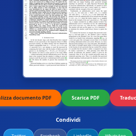
alizza documento PDF
Scarica PDF
Traduc
Condividi
Twitter
Facebook
LinkedIn
WhatsApp