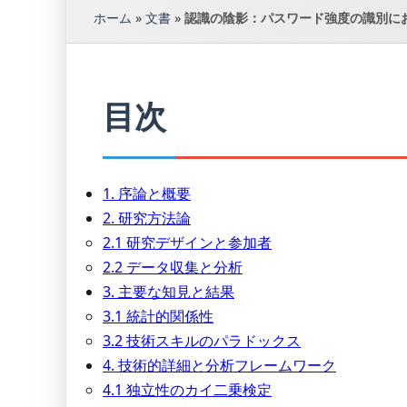
ホーム
»
文書
»
認識の陰影：パスワード強度の識別に
目次
1. 序論と概要
2. 研究方法論
2.1 研究デザインと参加者
2.2 データ収集と分析
3. 主要な知見と結果
3.1 統計的関係性
3.2 技術スキルのパラドックス
4. 技術的詳細と分析フレームワーク
4.1 独立性のカイ二乗検定