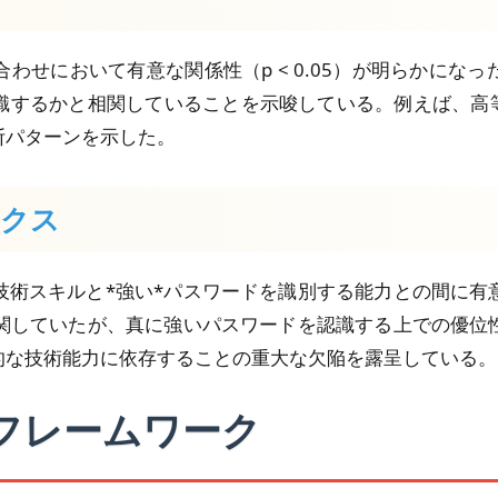
わせにおいて有意な関係性（p < 0.05）が明らかにな
識するかと相関していることを示唆している。例えば、高等
断パターンを示した。
ックス
技術スキルと*強い*パスワードを識別する能力との間に有
相関していたが、真に強いパスワードを認識する上での優位
的な技術能力に依存することの重大な欠陥を露呈している。
析フレームワーク