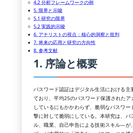
4.2 分析フレームワークの例
5. 限界と示唆
5.1 研究の限界
5.2 実践的示唆
6. アナリストの視点：核心的洞察と批判
7. 将来の応用と研究の方向性
8. 参考文献
1. 序論と概要
パスワード認証はデジタル生活における主
ており、平均25のパスワード保護されたア
しているにもかかわらず、脆弱なパスワー
撃に対して脆弱にしている。本研究は、パ
ル、職業、自己申告による技術スキル―が