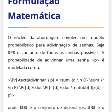
Formulação
Matemática
O núcleo da abordagem envolve um modelo
probabilístico para adivinhação de senhas. Seja
$P$ o conjunto de todas as senhas possíveis. A
probabilidade de adivinhar uma senha $p$ é
modelada como:
$\Pr[\text{adivinhar } p] = \sum_{d \in D} \sum_{r
\in R} \Pr[d] \cdot \Pr[r|d] \cdot \mathbb{I}[r(d) =
p]$
onde $D$ é o conjunto de dicionários, $R$ é o