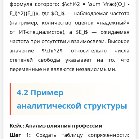
формула которого: $\chi^2 = \sum \frac{(O_i -
E_i)^2}{E_i}$, где $O_i$ — наблюдаемая частота
(например, количество оценок «надежный»
от ИТ-специалистов), а $E_i$ — ожидаемая
частота при отсутствии взаимосвязи. Высокое
значение $\chi^2$ относительно числа
степеней свободы указывает на то, что
переменные не являются независимыми.
4.2 Пример
аналитической структуры
Кейс: Анализ влияния профессии
Шаг 1:
Создать таблицу сопряженности: