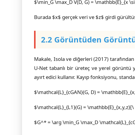
$\min_G \max_D V(D, G) = \mathbb{E}_{x \sim 
Burada $x$ gerçek veri ve $z$ girdi gürültü
2.2 Görüntüden Görüntüy
Makale, Isola ve diğerleri (2017) tarafından
U-Net tabanlı bir üreteç ve yerel görüntü 
ayırt edici kullanır. Kayıp fonksiyonu, standa
$\mathcal{L}_{cGAN}(G, D) = \mathbb{E}_{x,y}
$\mathcal{L}_{L1}(G) = \mathbb{E}_{x,y,z}[\|
$G^* = \arg \min_G \max_D \mathcal{L}_{cG