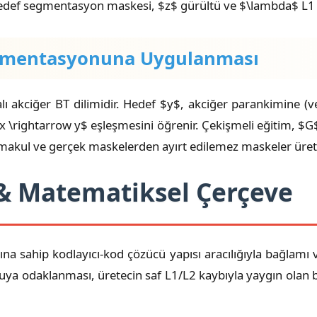
edef segmentasyon maskesi, $z$ gürültü ve $\lambda$ L1 ka
egmentasyonuna Uygulanması
ı akciğer BT dilimidir. Hedef $y$, akciğer parankimine (ve
: x \rightarrow y$ eşleşmesini öğrenir. Çekişmeli eğitim, $G
makul ve gerçek maskelerden ayırt edilemez maskeler üretme
 & Matematiksel Çerçeve
rına sahip kodlayıcı-kod çözücü yapısı aracılığıyla bağlam
kuya odaklanması, üretecin saf L1/L2 kaybıyla yaygın olan b