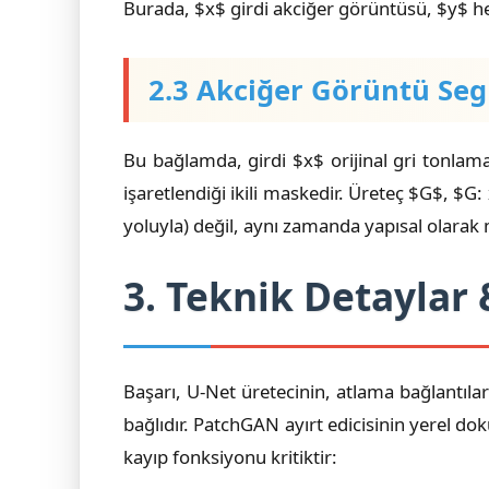
Burada, $x$ girdi akciğer görüntüsü, $y$ h
2.3 Akciğer Görüntü S
Bu bağlamda, girdi $x$ orijinal gri tonlamal
işaretlendiği ikili maskedir. Üreteç $G$, $G
yoluyla) değil, aynı zamanda yapısal olarak 
3. Teknik Detaylar
Başarı, U-Net üretecinin, atlama bağlantıla
bağlıdır. PatchGAN ayırt edicisinin yerel do
kayıp fonksiyonu kritiktir: