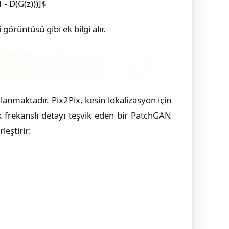
 - D(G(z)))]$
rüntüsü gibi ek bilgi alır.
lanmaktadır. Pix2Pix, kesin lokalizasyon için
k frekanslı detayı teşvik eden bir PatchGAN
leştirir: