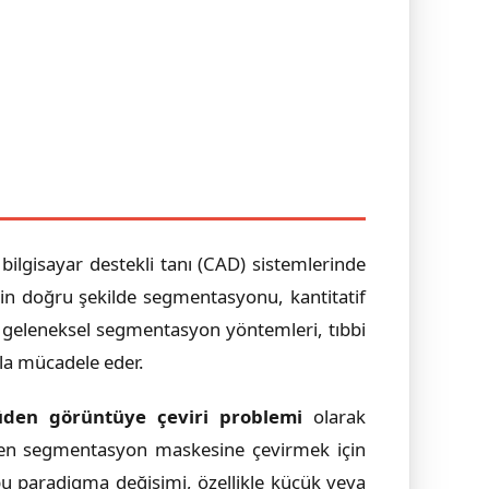
lgisayar destekli tanı (CAD) sistemlerinde
erin doğru şekilde segmentasyonu, kantitatif
ibi geleneksel segmentasyon yöntemleri, tıbbi
kla mücadele eder.
üden görüntüye çeviri problemi
olarak
gelen segmentasyon maskesine çevirmek için
bu paradigma değişimi, özellikle küçük veya