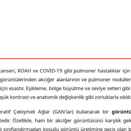
nseri, KOAH ve COVID-19 gibi pulmoner hastalıklar için bi
nı görüntülerinden akciğer alanlarının ve pulmoner nodüll
 için esastır. Eşikleme, bölge büyütme ve seviye setleri g
ük kontrast ve anatomik değişkenlik gibi zorluklarla sıklı
atif Çekişmeli Ağlar (GAN'lar) kullanarak bir
görünt
edir. Özellikle, ham bir akciğer görüntüsünü karşılık 
zlı sınıflandırmadan koşullu görüntü üretimine geçiş olan 