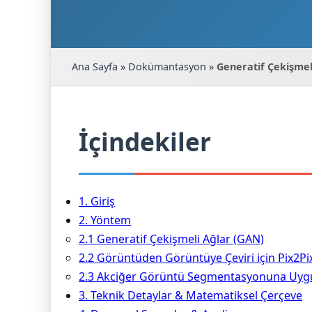
Ana Sayfa
»
Dokümantasyon
»
Generatif Çekişmel
İçindekiler
1. Giriş
2. Yöntem
2.1 Generatif Çekişmeli Ağlar (GAN)
2.2 Görüntüden Görüntüye Çeviri için Pix2Pi
2.3 Akciğer Görüntü Segmentasyonuna Uyg
3. Teknik Detaylar & Matematiksel Çerçeve