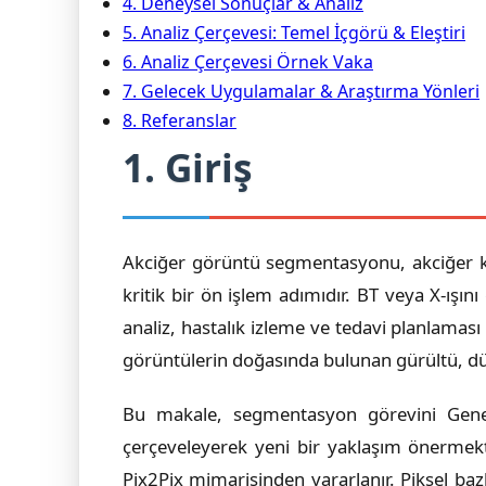
4. Deneysel Sonuçlar & Analiz
5. Analiz Çerçevesi: Temel İçgörü & Eleştiri
6. Analiz Çerçevesi Örnek Vaka
7. Gelecek Uygulamalar & Araştırma Yönleri
8. Referanslar
1. Giriş
Akciğer görüntü segmentasyonu, akciğer ka
kritik bir ön işlem adımıdır. BT veya X-ışı
analiz, hastalık izleme ve tedavi planlaması
görüntülerin doğasında bulunan gürültü, düş
Bu makale, segmentasyon görevini Gener
çerçeveleyerek yeni bir yaklaşım önermekt
Pix2Pix mimarisinden yararlanır. Piksel ba