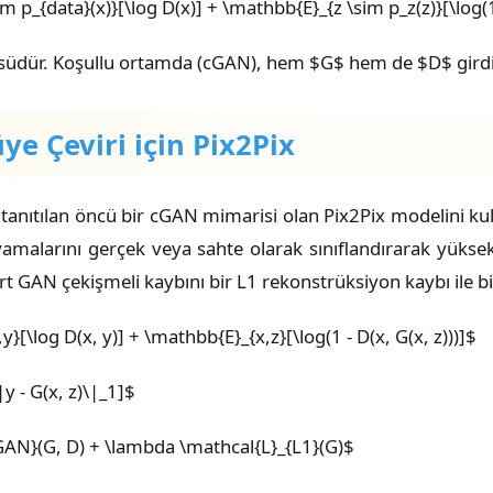
p_{data}(x)}[\log D(x)] + \mathbb{E}_{z \sim p_z(z)}[\log(1
südür. Koşullu ortamda (cGAN), hem $G$ hem de $D$ girdi gö
e Çeviri için Pix2Pix
 tanıtılan öncü bir cGAN mimarisi olan Pix2Pix modelini kul
yamalarını gerçek veya sahte olarak sınıflandırarak yükse
rt GAN çekişmeli kaybını bir L1 rekonstrüksiyon kaybı ile bir
[\log D(x, y)] + \mathbb{E}_{x,z}[\log(1 - D(x, G(x, z)))]$
y - G(x, z)\|_1]$
AN}(G, D) + \lambda \mathcal{L}_{L1}(G)$