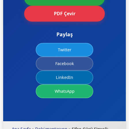
PDF Çevir
Paylaş
Twitter
Facebook
LinkedIn
WhatsApp
Ana Sayfa
»
Dokümantasyon
»
Şifre Gücü Sinyali: