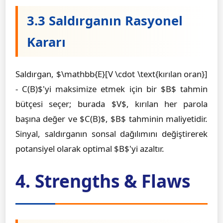
3.3 Saldırganın Rasyonel
Kararı
Saldırgan, $\mathbb{E}[V \cdot \text{kırılan oran}]
- C(B)$'yi maksimize etmek için bir $B$ tahmin
bütçesi seçer; burada $V$, kırılan her parola
başına değer ve $C(B)$, $B$ tahminin maliyetidir.
Sinyal, saldırganın sonsal dağılımını değiştirerek
potansiyel olarak optimal $B$'yi azaltır.
4. Strengths & Flaws