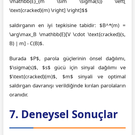
\mathbb{E}_{m \sim \sigma(s)} \left[
\text{cracked}(m) \right] \right]$$
saldırganın en iyi tepkisine tabidir: $B^*(m) =
\arg\max_B \mathbb{E}[V \cdot \text{cracked}(s,
B) | m] - C(B)$.
Burada $P$, parola güçlerinin önsel dağılımı,
$\sigma(s)$, $s$ gücü için sinyal dağılımı ve
$\text{cracked}(m)$, $m$ sinyali ve optimal
saldırgan davranışı verildiğinde kırılan parolaların
oranıdır.
7. Deneysel Sonuçlar