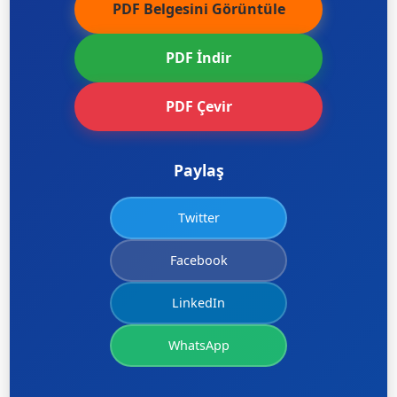
PDF Belgesini Görüntüle
PDF İndir
PDF Çevir
Paylaş
Twitter
Facebook
LinkedIn
WhatsApp