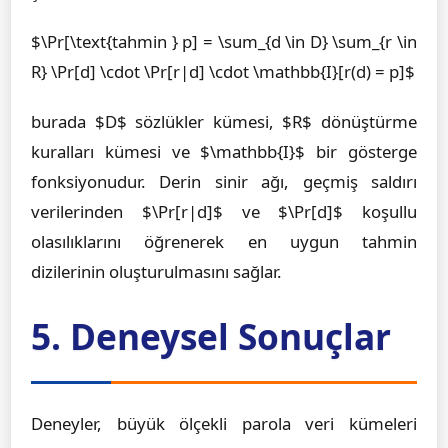
$\Pr[\text{tahmin } p] = \sum_{d \in D} \sum_{r \in
R} \Pr[d] \cdot \Pr[r|d] \cdot \mathbb{I}[r(d) = p]$
burada $D$ sözlükler kümesi, $R$ dönüştürme
kuralları kümesi ve $\mathbb{I}$ bir gösterge
fonksiyonudur. Derin sinir ağı, geçmiş saldırı
verilerinden $\Pr[r|d]$ ve $\Pr[d]$ koşullu
olasılıklarını öğrenerek en uygun tahmin
dizilerinin oluşturulmasını sağlar.
5. Deneysel Sonuçlar
Deneyler, büyük ölçekli parola veri kümeleri