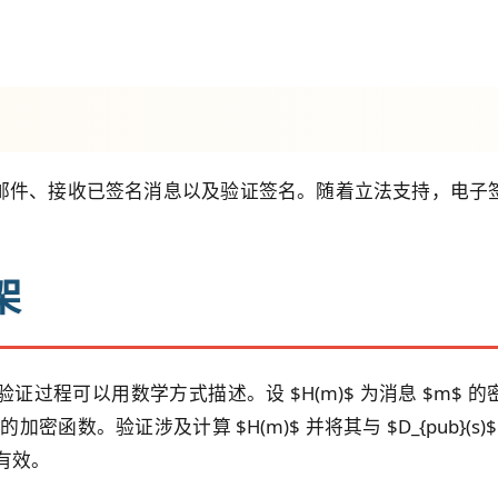
邮件、接收已签名消息以及验证签名。随着立法支持，电子
架
以用数学方式描述。设 $H(m)$ 为消息 $m$ 的密码学哈希值
者私钥的加密函数。验证涉及计算 $H(m)$ 并将其与 $D_{pub}(s
名有效。