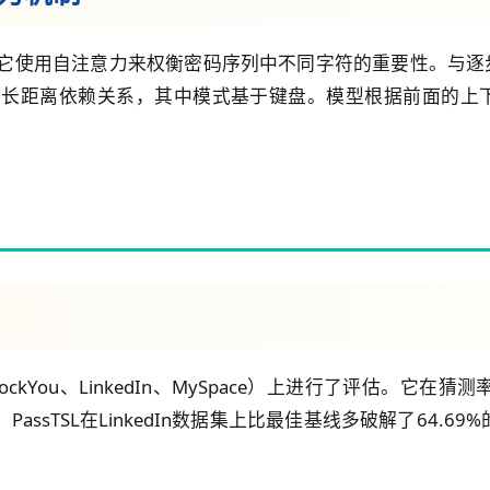
r解码器，它使用自注意力来权衡密码序列中不同字符的重要性。与逐步处
的长距离依赖关系，其中模式基于键盘。模型根据前面的上下文预测下
ockYou、LinkedIn、MySpace）上进行了评估。
，PassTSL在LinkedIn数据集上比最佳基线多破解了64