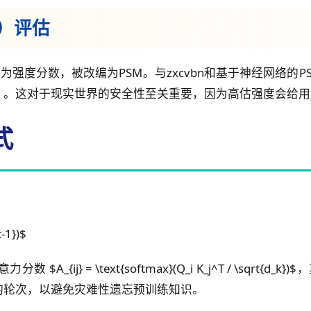
M）评估
为强度分数，被改编为PSM。与zxcvbn和基于神经网络的P
）。这对于现实世界的安全性至关重要，因为高估强度会给用
式
：
t-1})$
ij} = \text{softmax}(Q_i K_j^T / \sqrt{d_k
的轮次，以避免灾难性遗忘预训练知识。