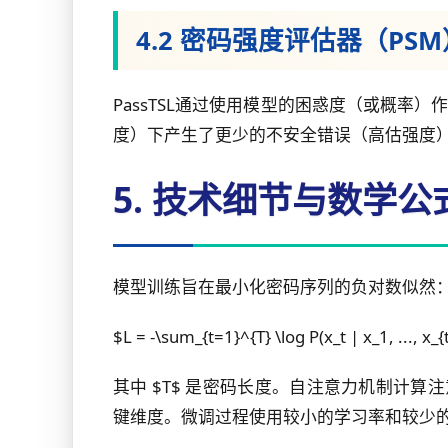
4.2 密码强度评估器（PS
PassTSL通过使用模型的困惑度（或概率）作
度）下产生了更少的不安全错误（高估强度
5. 技术细节与数学公
模型训练旨在最小化密码序列的负对数似然
$L = -\sum_{t=1}^{T} \log P(x_t | x_1, ..., x_{
其中 $T$ 是密码长度。自注意力机制计算注意力分数 $A_{
键维度。微调过程使用较小的学习率和较少